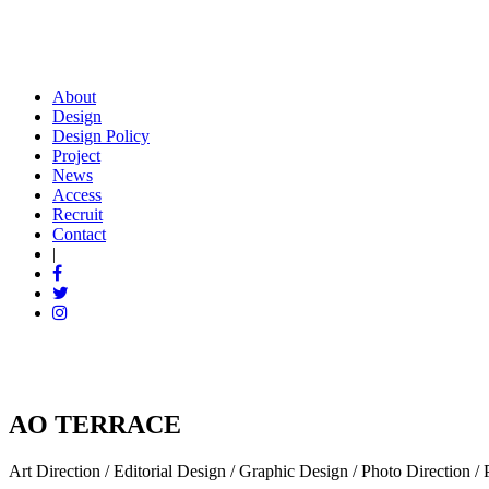
About
Design
Design Policy
Project
News
Access
Recruit
Contact
|
AO TERRACE
Art Direction
/
Editorial Design
/
Graphic Design
/
Photo Direction
/