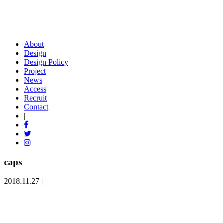
About
Design
Design Policy
Project
News
Access
Recruit
Contact
|
caps
2018.11.27 |