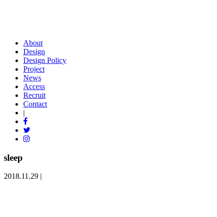
About
Design
Design Policy
Project
News
Access
Recruit
Contact
|
sleep
2018.11.29 |