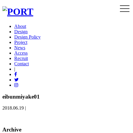
togg
navi
About
Design
Design Policy
Project
News
Access
Recruit
Contact
|
eibunmiyake01
2018.06.19 |
Archive