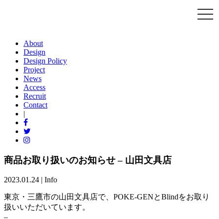
togg
navi
About
Design
Design Policy
Project
News
Access
Recruit
Contact
|
商品お取り扱いのお知らせ – 山田文具店
2023.01.24 |
Info
東京・三鷹市の山田文具店で、POKE-GENとBlindをお取り
扱いいただいています。
–