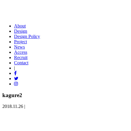
About
Design
Design Policy
Project
News
Access
Recruit
Contact
|
kagure2
2018.11.26 |