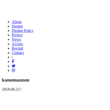
About
Design
Design Policy
Project
News
Access
Recruit
Contact
|
kamemannen
2018.06.23 |