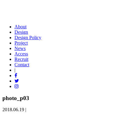
About
Design
Design Policy
Project
News
Access
Recruit
Contact
|
photo_p03
2018.06.19 |