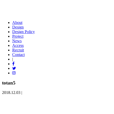
About
Design
Design Policy
Project
News
Access
Recruit
Contact
|
totan5
2018.12.03 |